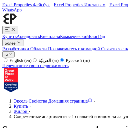
Excel Properties Фейсбук
Excel Properties Инстаграм
Excel Pro
WhatsApp
Купить
Арендовать
Вне плана
Коммерческий
Блог
Гид
Более
Разработчики
Области
Познакомьтесь с командой
Связаться с 
ru
English
(en)
العربيّة
(ar)
Русский
(ru)
Перечислите свою недвижимость
Эксель Свойства Домашняя страница
›
Купить
›
Жилой
›
Современные апартаменты с 1 спальней и видом на лагун