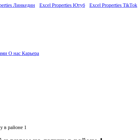
perties Линкедин
Excel Properties Ютуб
Excel Properties TikTok
нами
О нас
Карьера
у в районе 1