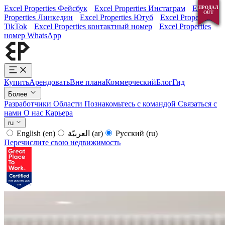
Excel Properties Фейсбук
Excel Properties Инстаграм
Excel
ПРОДАЛ
ПРОДАЛ
ПРОДАЛ
ПРОДАЛ
ПРОДАЛ
OUT
OUT
OUT
OUT
OUT
Properties Линкедин
Excel Properties Ютуб
Excel Properties
TikTok
Excel Properties контактный номер
Excel Properties
номер WhatsApp
Купить
Арендовать
Вне плана
Коммерческий
Блог
Гид
Более
Разработчики
Области
Познакомьтесь с командой
Связаться с
нами
О нас
Карьера
ru
English
(en)
العربيّة
(ar)
Русский
(ru)
Перечислите свою недвижимость