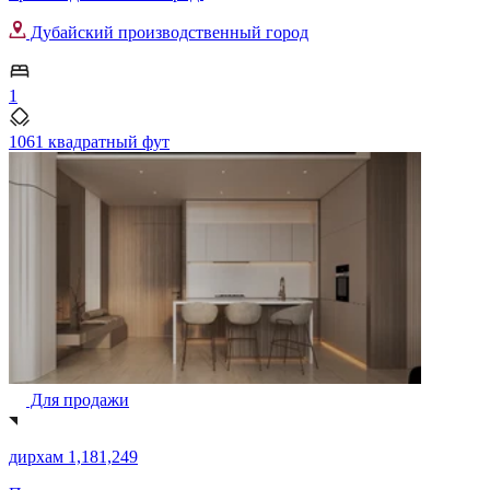
Дубайский производственный город
1
1061 квадратный фут
Для продажи
дирхам 1,181,249