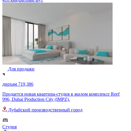
Для продажи
дирхам 719,386
Продается новая квартира-студия в жилом комплексе Reef
996, Dubai Production City (IMPZ).
Дубайский производственный город
Студия