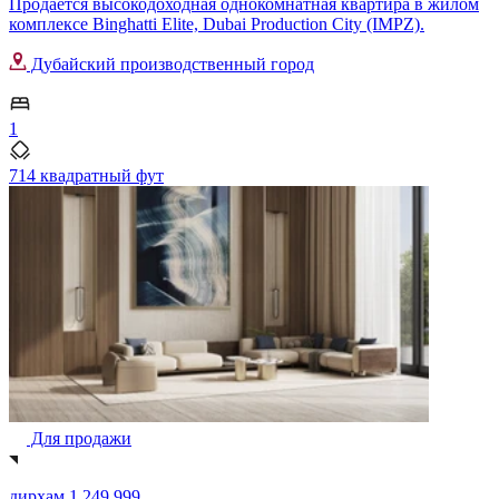
Продается высокодоходная однокомнатная квартира в жилом
комплексе Binghatti Elite, Dubai Production City (IMPZ).
Дубайский производственный город
1
714 квадратный фут
Для продажи
дирхам 1,249,999