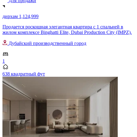
Для продажи
дирхам 1,124,999
Продается роскошная элегантная квартира с 1 спальней в
жилом комплексе Binghatti Elite, Dubai Production City (IMPZ).
Дубайский производственный город
1
638 квадратный фут