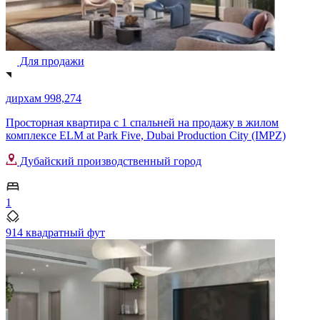
Для продажи
дирхам 998,274
Просторная квартира с 1 спальней на продажу в жилом
комплексе ELM at Park Five, Dubai Production City (IMPZ)
Дубайский производственный город
1
914 квадратный фут