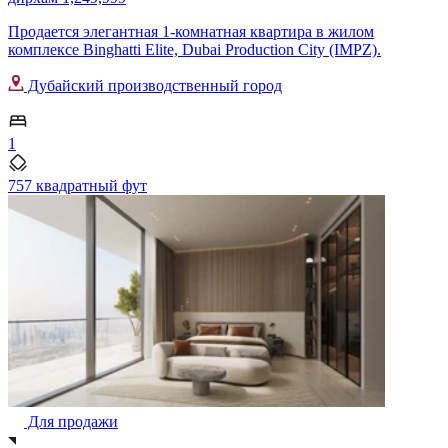
Продается элегантная 1-комнатная квартира в жилом
комплексе Binghatti Elite, Dubai Production City (IMPZ).
Дубайский производственный город
1
757 квадратный фут
Для продажи