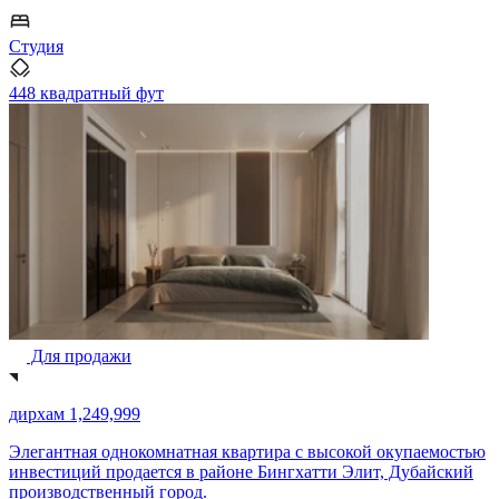
Студия
448 квадратный фут
Для продажи
дирхам 1,249,999
Элегантная однокомнатная квартира с высокой окупаемостью
инвестиций продается в районе Бингхатти Элит, Дубайский
производственный город.