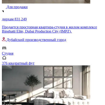
Для продажи
дирхам 831,249
Продается просторная квартира-студия в жилом комплексе
Binghatti Elite, Dubai Production City (IMPZ).
Дубайский производственный город
Студия
376 квадратный фут