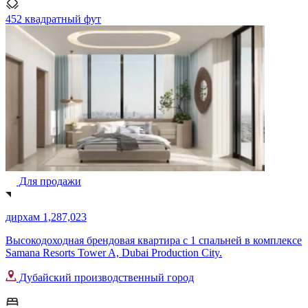
452 квадратный фут
Для продажи
дирхам 1,287,023
Высокодоходная брендовая квартира с 1 спальней в комплексе
Samana Resorts Tower A, Dubai Production City.
Дубайский производственный город