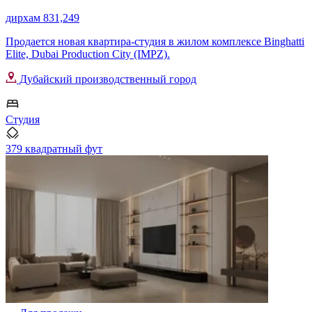
дирхам 831,249
Продается новая квартира-студия в жилом комплексе Binghatti
Elite, Dubai Production City (IMPZ).
Дубайский производственный город
Студия
379 квадратный фут