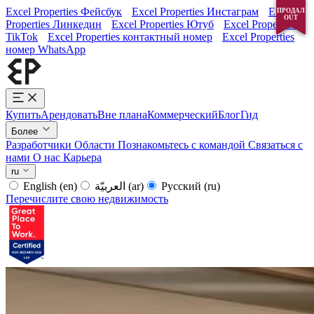
Excel Properties Фейсбук
Excel Properties Инстаграм
Excel
ПРОДАЛ
ПРОДАЛ
OUT
OUT
Properties Линкедин
Excel Properties Ютуб
Excel Properties
TikTok
Excel Properties контактный номер
Excel Properties
номер WhatsApp
Купить
Арендовать
Вне плана
Коммерческий
Блог
Гид
Более
Разработчики
Области
Познакомьтесь с командой
Связаться с
нами
О нас
Карьера
ru
English
(en)
العربيّة
(ar)
Русский
(ru)
Перечислите свою недвижимость