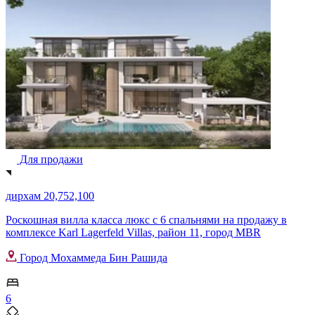
Для продажи
дирхам 20,752,100
Роскошная вилла класса люкс с 6 спальнями на продажу в
комплексе Karl Lagerfeld Villas, район 11, город MBR
Город Мохаммеда Бин Рашида
6