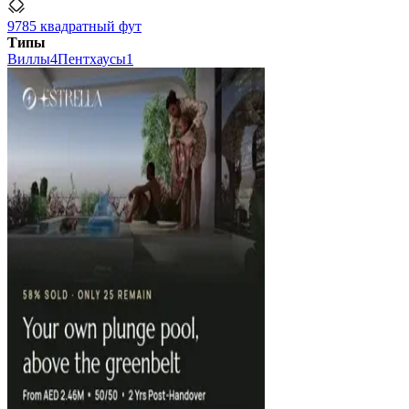
9785 квадратный фут
Типы
Виллы
4
Пентхаусы
1