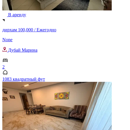
В аренду
дирхам 100,000 /
Ежегодно
None
Дубай Марина
2
1083 квадратный фут