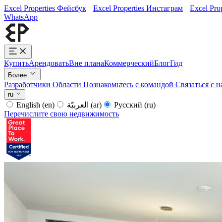
Excel Properties Фейсбук
Excel Properties Инстаграм
Excel Pro
WhatsApp
Купить
Арендовать
Вне плана
Коммерческий
Блог
Гид
Более
Разработчики
Области
Познакомьтесь с командой
Связаться с 
ru
English
(en)
العربيّة
(ar)
Русский
(ru)
Перечислите свою недвижимость