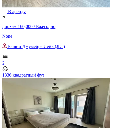
В аренду
дирхам 160,000 /
Ежегодно
None
Башни Джумейра Лейк (JLT)
2
1336 квадратный фут