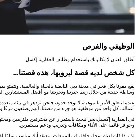
الوظيفي والفرص
أطلق العنان لإمكانياتك باستخدام وظائف العقارية إكسل
كل شخص لديه قصة ليرويها، هذه قصتنا...
يقع مقرنا بكل فخر في مدينة دبي النابضة بالحياة والعالمية، ونتمتع 
وساطة حديثة من خلال ربط خبرتنا وتجربتنا مع أفضل المستشارين العق
عندما يتعلق الأمر بالموهبة، لا توجد حدود، فنحن نزدهر في بيئة متعددة
أعمالنا. كل واحد من موظفينا هو جزء من قصتنا؛ إنهم يصنعون فرقًا و
في العقارية إكسيل،نحن نبحث باستمرار عن محترفين ملتزمين ومجتهدي
وحوافز قائمة على الأداء ومكافآت وتدريب ودعم مستمرين.
لذا، إذا كان لديك سجل حافل في المبيعات وتعتقد أنك مناسب تمامًا لف