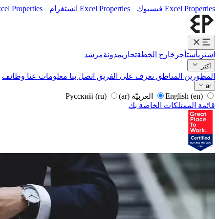
Excel Properties فيسبوك
Excel Properties انستغرام
Excel Properties لينكد
اشتري
أستأجر
خارج الخطة
تجاري
مدونة
مرشد
أكثر
المطورين
المناطق
تعرف على الفريق
اتصل بنا
معلومات عنا
وظائف
ar
English
(en)
العربيّة
(ar)
Русский
(ru)
قائمة الممتلكات الخاصة بك